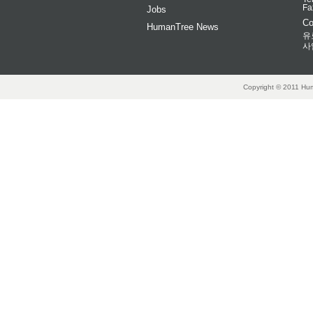
Fa
Jobs
Co
HumanTree News
유
사
Copyright © 2011 Hum