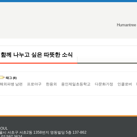
Humantree
함께 나누고 싶은 따뜻한 소식
태그 (8)
해외파병 남편
프로야구
한용외
용인제일초등학교
다문화가정
인클로버
EOUL
울시 서초구 서초2동 1358번지 영동빌딩 5층 137-862
l 02.597.3624