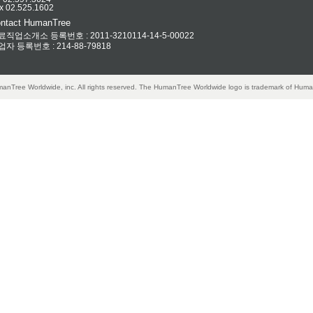
x 02.525.1602
ntact HumanTree
료직업소개소 등록번호 : 2011-3210114-14-5-00022
업자 등록번호 : 214-88-79818
anTree Worldwide, inc. All rights reserved. The HumanTree Worldwide logo is trademark of Huma