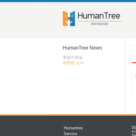
HumanTree News
취업자료실
따뜻한 소식
Humantree
S
서
Service
Te