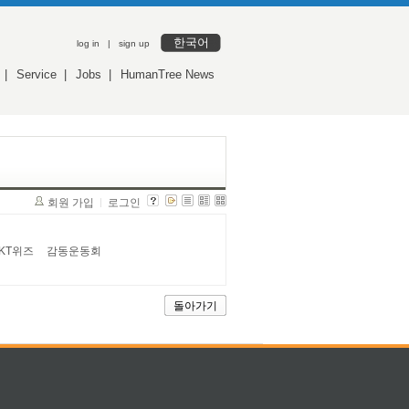
한국어
log in
|
sign up
|
Service
|
Jobs
|
HumanTree News
회원 가입
로그인
KT위즈
감동운동회
돌아가기