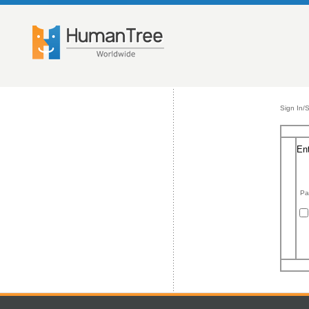
Sign In/
En
Pa