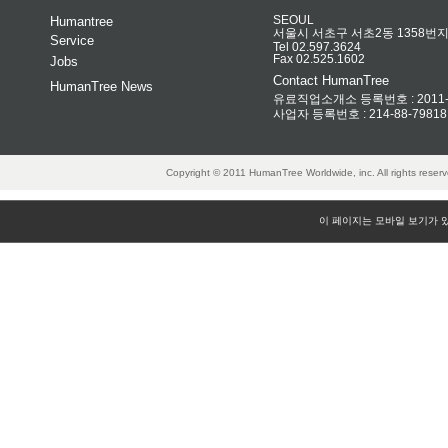
Humantree
SEOUL
서울시 서초구 서초2동 1358번지 
Service
Tel 02.597.3624
Fax 02.525.1602
Jobs
Contact HumanTree
HumanTree News
유료직업소개소 등록번호 : 2011-32
사업자 등록번호 : 214-88-79818
Copyright © 2011 HumanTree Worldwide, inc. All rights rese
이 페이지는 모바일 보기가 