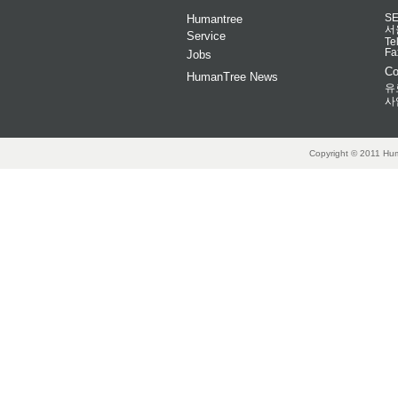
Humantree
S
서
Service
Te
Fa
Jobs
Co
HumanTree News
유
사
Copyright © 2011 Hum