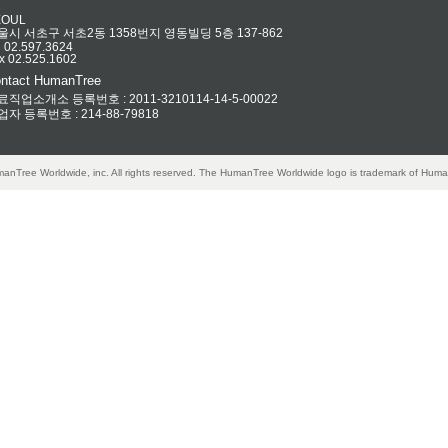
EOUL
울시 서초구 서초2동 1358번지 영동빌딩 5층 137-862
l 02.597.3624
x 02.525.1602
ntact HumanTree
료직업소개소 등록번호 : 2011-3210114-14-5-00022
업자 등록번호 : 214-88-79818
anTree Worldwide, inc. All rights reserved. The HumanTree Worldwide logo is trademark of Huma