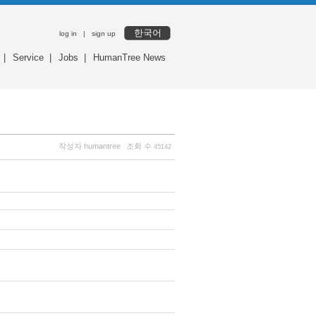
한국어
log in
|
sign up
|
Service
|
Jobs
|
HumanTree News
작성자
humantree
조회 수
45142