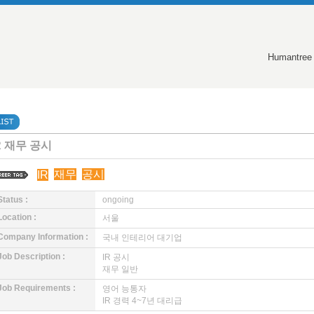
Humantree
R 재무 공시
재무
공시
IR
Status :
ongoing
Location :
서울
Company Information :
국내 인테리어 대기업
Job Description :
IR 공시
재무 일반
Job Requirements :
영어 능통자
IR 경력 4~7년 대리급