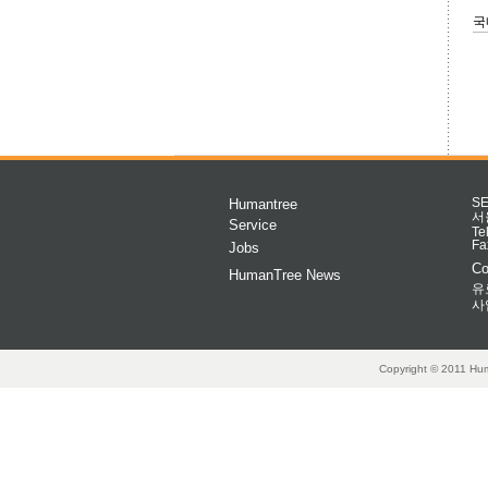
국
Humantree
S
서
Service
Te
Fa
Jobs
Co
HumanTree News
유
사
Copyright © 2011 Hum