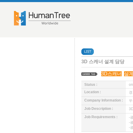
3D 스캐너 설계 담당
3D스캐너
설
Status :
on
Location :
경
Company Information :
우
Job Description :
3
Job Requirements :
-
-
-