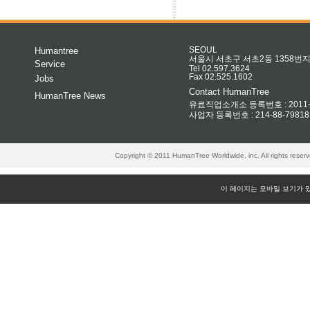
Humantree
SEOUL
서울시 서초구 서초2동 1358번지 
Service
Tel 02.597.3624
Fax 02.525.1602
Jobs
Contact HumanTree
HumanTree News
유료직업소개소 등록번호 : 2011-32
사업자 등록번호 : 214-88-79818
Copyright © 2011 HumanTree Worldwide, inc. All rights rese
이 페이지는 모바일 보기가 