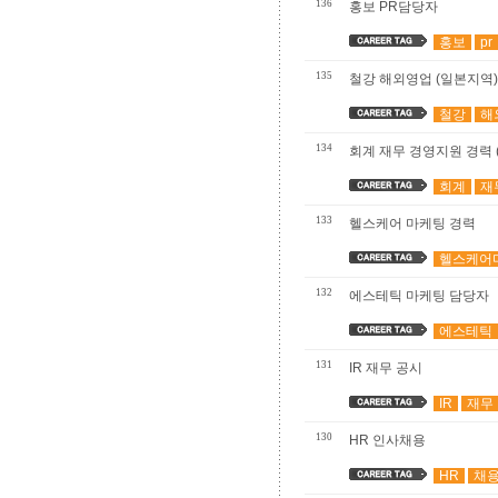
136
홍보 PR담당자
홍보
pr
135
철강 해외영업 (일본지역)
철강
해
134
회계 재무 경영지원 경력 
회계
재
133
헬스케어 마케팅 경력
헬스케어
132
에스테틱 마케팅 담당자
에스테틱
131
IR 재무 공시
IR
재무
130
HR 인사채용
HR
채