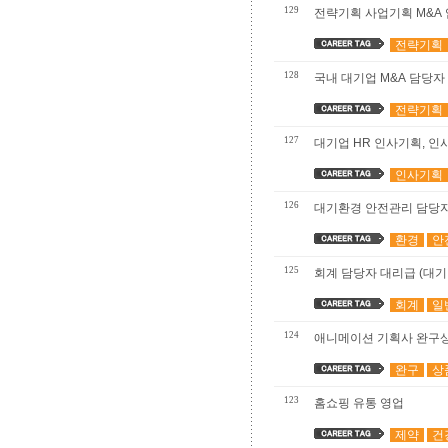
129
전략기획 사업기획 M&A
전략기획
128
국내 대기업 M&A 담당자
전략기획
127
대기업 HR 인사기획, 
인사기획
126
대기환경 안전관리 담당
환경
안
125
회계 담당자 대리급 (대기
회계
일
124
애니메이션 기획사 완구상
완구
상
123
홈쇼핑 유통 영업
제약
건