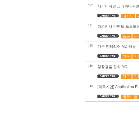
122
시각디자인 그래픽디자인
디자인
121
해외전시 이벤트 프로모
중동
두
120
가구 인테리어 MD 채용
가구
인
119
생활용품 잡화 MD
가구
인
118
[외국기업] Application E
외국기업