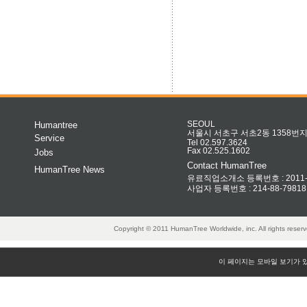
Humantree
SEOUL
서울시 서초구 서초2동 1358번지 
Service
Tel 02.597.3624
Fax 02.525.1602
Jobs
Contact HumanTree
HumanTree News
유료직업소개소 등록번호 : 2011-32
사업자 등록번호 : 214-88-79818
Copyright © 2011 HumanTree Worldwide, inc. All rights rese
이 페이지는 모바일 보기가 