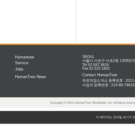
Humantree
SEOUL
서울시 서초구 서초2동 1358번지 
Service
Tel 02.597.3624
Fax 02.525.1602
Jobs
Contact HumanTree
HumanTree News
유료직업소개소 등록번호 : 2011-32
사업자 등록번호 : 214-88-79818
Copyright © 2011 HumanTree Worldwide, inc. All rights rese
이 페이지는 모바일 보기가 