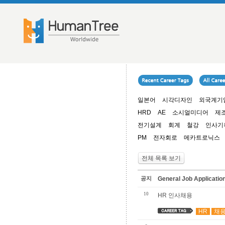
일본어
시각디자인
외국계기
HRD
AE
소시얼미디어
제
전기설계
회계
철강
인사기
PM
전자회로
메카트로닉스
전체 목록 보기
공지
General Job Applica
10
HR 인사채용
HR
채