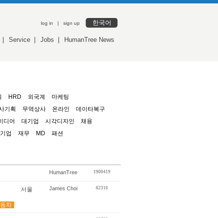
한국어
log in
|
sign up
|
Service
|
Jobs
|
HumanTree News
획
HRD
외국계
마케팅
사기획
무역상사
온라인
데이타복구
미디어
대기업
시각디자인
채용
기업
재무
MD
패션
HumanTree
1900419
James Choi
62316
서울
동차