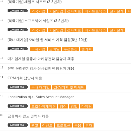
116
[외국기업] 세일즈 서포트 (2-3년차)
외국기업
기술영업
전자회로
메카트로닉스
전기설계
자
115
[외국기업] 소프트웨어 세일즈 (3-5년차)
외국기업
기술영업
전자회로
메카트로닉스
전기설계
114
[국내 대기업] 모바일 웹 서비스 기획 팀원(8년-10년)
국내기업
모바일
무선통신
웹기획
113
대기업계열 금융사 마케팅전략 담당자 채용
112
유명 온라인게임사 신사업전략 담당자 채용
111
CRM기획 담당자 채용
국내 대기업
CRM기획 및 마케팅
110
Localization 회사 Sales Account Manager
로컬라이제이션
영어
영업
마케팅
109
금융회사 광고 경력자 채용
광고
이벤트
프로모션
금융
투자