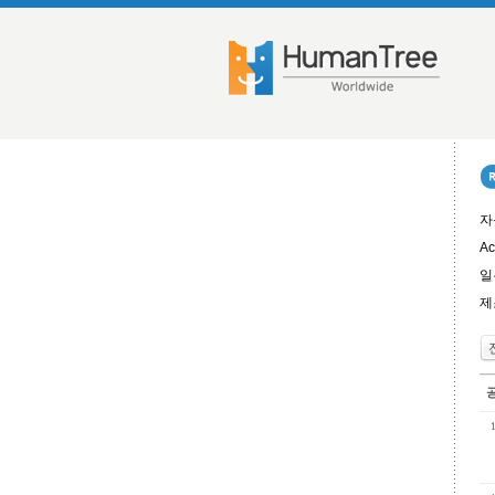
자
Ac
일
제