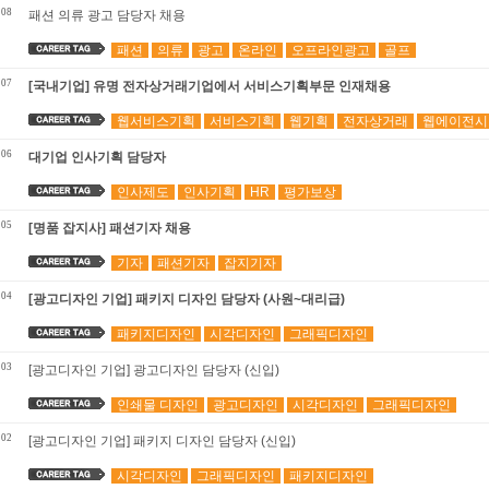
108
패션 의류 광고 담당자 채용
패션
의류
광고
온라인
오프라인광고
골프
107
[국내기업] 유명 전자상거래기업에서 서비스기획부문 인재채용
웹서비스기획
서비스기획
웹기획
전자상거래
웹에이전시
106
대기업 인사기획 담당자
인사제도
인사기획
HR
평가보상
105
[명품 잡지사] 패션기자 채용
기자
패션기자
잡지기자
104
[광고디자인 기업] 패키지 디자인 담당자 (사원~대리급)
패키지디자인
시각디자인
그래픽디자인
103
[광고디자인 기업] 광고디자인 담당자 (신입)
인쇄물 디자인
광고디자인
시각디자인
그래픽디자인
102
[광고디자인 기업] 패키지 디자인 담당자 (신입)
시각디자인
그래픽디자인
패키지디자인