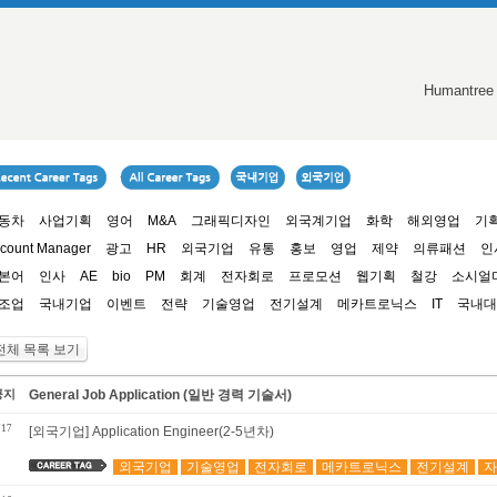
Humantree
동차
사업기획
영어
M&A
그래픽디자인
외국계기업
화학
해외영업
기
count Manager
광고
HR
외국기업
유통
홍보
영업
제약
의류패션
인
본어
인사
AE
bio
PM
회계
전자회로
프로모션
웹기획
철강
소시얼
조업
국내기업
이벤트
전략
기술영업
전기설계
메카트로닉스
IT
국내대
전체 목록 보기
공지
General Job Application (일반 경력 기술서)
117
[외국기업] Application Engineer(2-5년차)
외국기업
기술영업
전자회로
메카트로닉스
전기설계
자