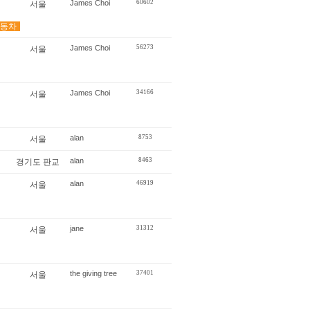
James Choi
60602
서울
동차
James Choi
56273
서울
James Choi
34166
서울
alan
8753
서울
alan
8463
경기도 판교
alan
46919
서울
jane
31312
서울
the giving tree
37401
서울