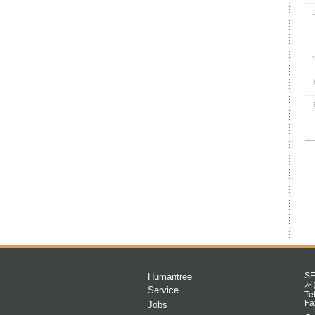
Humantree
S
서
Service
Te
Fa
Jobs