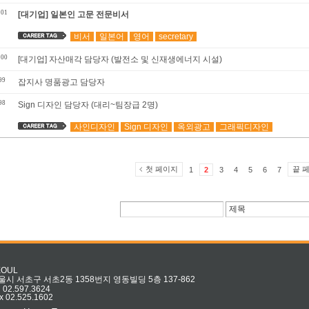
101
[대기업] 일본인 고문 전문비서
비서
일본어
영어
secretary
100
[대기업] 자산매각 담당자 (발전소 및 신재생에너지 시설)
99
잡지사 명품광고 담당자
98
Sign 디자인 담당자 (대리~팀장급 2명)
사인디자인
Sign 디자인
옥외광고
그래픽디자인
첫 페이지
끝 
1
2
3
4
5
6
7
EOUL
울시 서초구 서초2동 1358번지 영동빌딩 5층 137-862
l 02.597.3624
x 02.525.1602