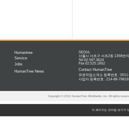
Humantree
SEOUL
서울시 서초구 서초2동 1358번지 
Service
Tel 02.597.3624
Fax 02.525.1602
Jobs
Contact HumanTree
HumanTree News
유료직업소개소 등록번호 : 2011-32
사업자 등록번호 : 214-88-79818
Copyright © 2011 HumanTree Worldwide, inc. All rights rese
이 페이지는 모바일 보기가 