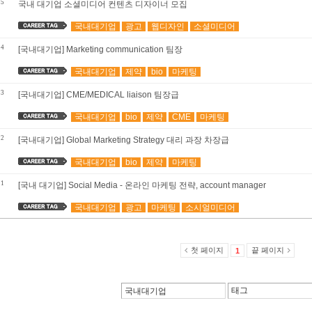
5
국내 대기업 소셜미디어 컨텐츠 디자이너 모집
국내대기업
광고
웹디자인
소셜미디어
4
[국내대기업] Marketing communication 팀장
국내대기업
제약
bio
마케팅
3
[국내대기업] CME/MEDICAL liaison 팀장급
국내대기업
bio
제약
CME
마케팅
2
[국내대기업] Global Marketing Strategy 대리 과장 차장급
국내대기업
bio
제약
마케팅
1
[국내 대기업] Social Media - 온라인 마케팅 전략, account manager
국내대기업
광고
마케팅
소시얼미디어
첫 페이지
끝 페이지
1