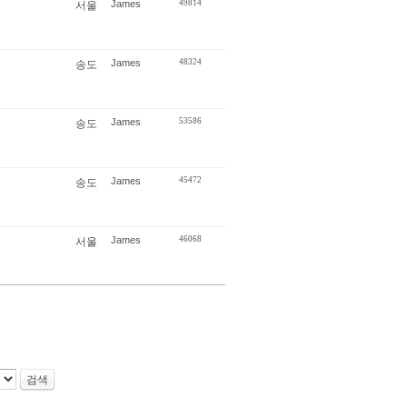
James
49814
서울
James
48324
송도
James
53586
송도
James
45472
송도
James
46068
서울
검색