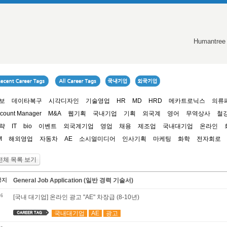
Humantree
보
데이타복구
시각디자인
기술영업
HR
MD
HRD
메카트로닉스
의류
count Manager
M&A
웹기획
국내기업
기획
외국계
영어
무역상사
철
략
IT
bio
이벤트
외국계기업
영업
채용
제조업
국내대기업
온라인
M
해외영업
자동차
AE
소시얼미디어
인사기획
마케팅
화학
전자회로
전체 목록 보기
공지
General Job Application (일반 경력 기술서)
6
[국내 대기업] 온라인 광고 "AE" 차장급 (8-10년)
국내대기업
AE
광고