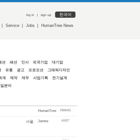
한국어
log in
|
sign up
|
Service
|
Jobs
|
HumanTree News
패션
패션
인사
외국기업
대기업
강
유통
광고
프로모션
그래픽디자인
회계
제약
재무
사업기획
전기설계
일본어
HumanTree
1900435
James
41927
서울