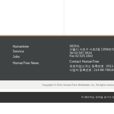
Humantree
SEOUL
서울시 서초구 서초2동 1358번지 
Service
Tel 02.597.3624
Fax 02.525.1602
Jobs
Contact HumanTree
HumanTree News
유료직업소개소 등록번호 : 2011-32
사업자 등록번호 : 214-88-79818
Copyright © 2011 HumanTree Worldwide, inc. All rights rese
이 페이지는 모바일 보기가 