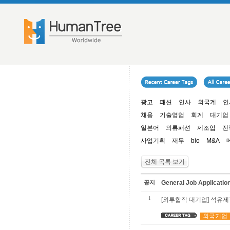
광고
패션
인사
외국계
인
채용
기술영업
회계
대기업
일본어
의류패션
제조업
전
사업기획
재무
bio
M&A
전체 목록 보기
공지
General Job Applica
1
[외투합작 대기업] 석유제품
외국기업