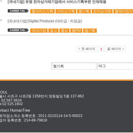
2
[국내기업] 유명 전자상거래기업에서 서비스기획부문 인재채용
웹서비스기획
서비스기획
웹기획
전자상거래
웹에이전시
1
[국내대기업] Digital Producer (대리급 - 차장급)
국내기업
광고
홍보
웹PM
웹기획
첫 페이지
끝 페이지
1
EOUL
울시 서초구 서초2동 1358번지 영동빌딩 5층 137-862
l 02.597.3624
x 02.525.1602
ntact HumanTree
료직업소개소 등록번호 : 2011-3210114-14-5-00022
업자 등록번호 : 214-88-79818