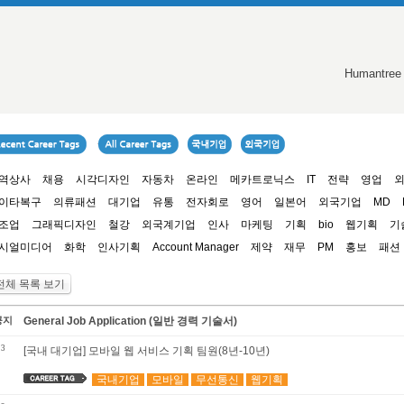
Humantree
역상사
채용
시각디자인
자동차
온라인
메카트로닉스
IT
전략
영업
이타복구
의류패션
대기업
유통
전자회로
영어
일본어
외국기업
MD
조업
그래픽디자인
철강
외국계기업
인사
마케팅
기획
bio
웹기획
기
시얼미디어
화학
인사기획
Account Manager
제약
재무
PM
홍보
패션
전체 목록 보기
공지
General Job Application (일반 경력 기술서)
3
[국내 대기업] 모바일 웹 서비스 기획 팀원(8년-10년)
국내기업
모바일
무선통신
웹기획