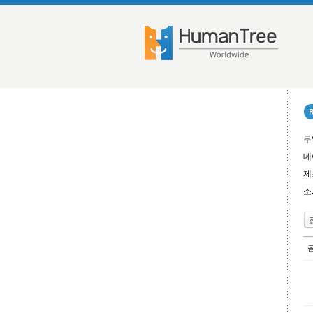
무
데
제
소