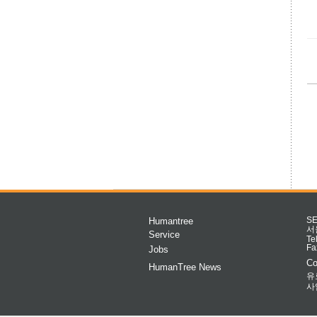
Humantree
S
서
Service
Te
Fa
Jobs
Co
HumanTree News
유
사