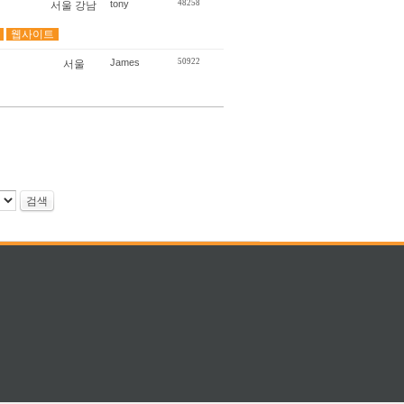
tony
48258
서울 강남
웹사이트
James
50922
서울
검색