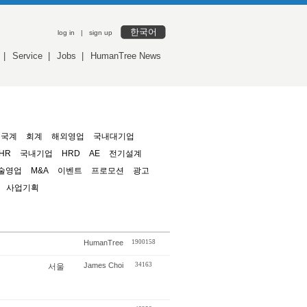
한국어
log in
|
sign up
|
Service
|
Jobs
|
HumanTree News
외국계
회계
해외영업
국내대기업
HR
국내기업
HRD
AE
전기설계
술영업
M&A
이벤트
프로모션
광고
사업기획
HumanTree
1900158
James Choi
34163
서울