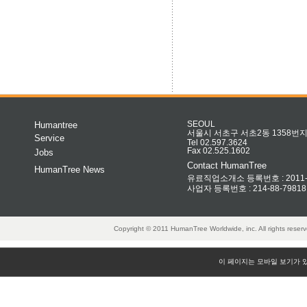
Humantree
SEOUL
서울시 서초구 서초2동 1358번지 
Service
Tel 02.597.3624
Fax 02.525.1602
Jobs
Contact HumanTree
HumanTree News
유료직업소개소 등록번호 : 2011-32
사업자 등록번호 : 214-88-79818
Copyright © 2011 HumanTree Worldwide, inc. All rights rese
이 페이지는 모바일 보기가 