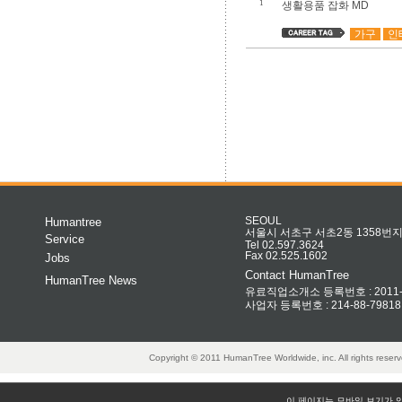
1
생활용품 잡화 MD
가구
인
Humantree
SEOUL
서울시 서초구 서초2동 1358번지 
Service
Tel 02.597.3624
Fax 02.525.1602
Jobs
Contact HumanTree
HumanTree News
유료직업소개소 등록번호 : 2011-32
사업자 등록번호 : 214-88-79818
Copyright © 2011 HumanTree Worldwide, inc. All rights rese
이 페이지는 모바일 보기가 