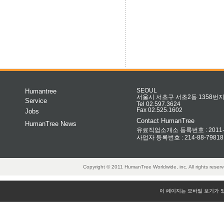
Humantree
SEOUL
서울시 서초구 서초2동 1358번지 
Service
Tel 02.597.3624
Fax 02.525.1602
Jobs
Contact HumanTree
HumanTree News
유료직업소개소 등록번호 : 2011-32
사업자 등록번호 : 214-88-79818
Copyright © 2011 HumanTree Worldwide, inc. All rights rese
이 페이지는 모바일 보기가 