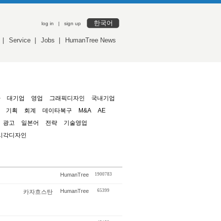
한국어
log in
|
sign up
|
Service
|
Jobs
|
HumanTree News
사
대기업
영업
그래픽디자인
국내기업
기획
회계
데이타복구
M&A
AE
광고
일본어
전략
기술영업
시각디자인
HumanTree
1900783
HumanTree
65399
카자흐스탄