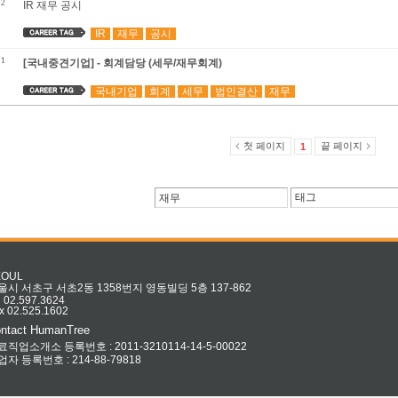
2
IR 재무 공시
IR
재무
공시
1
[국내중견기업] - 회계담당 (세무/재무회계)
국내기업
회계
세무
법인결산
재무
첫 페이지
끝 페이지
1
EOUL
울시 서초구 서초2동 1358번지 영동빌딩 5층 137-862
l 02.597.3624
x 02.525.1602
ntact HumanTree
료직업소개소 등록번호 : 2011-3210114-14-5-00022
업자 등록번호 : 214-88-79818