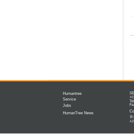
Humantree
S
서
Service
Te
Fa
Jobs
Co
HumanTree News
유
사