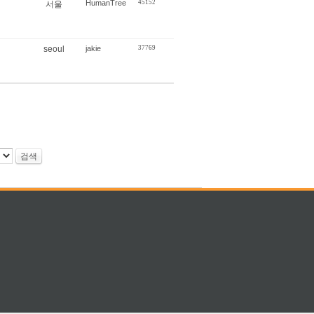
HumanTree
45152
서울
seoul
jakie
37769
검색