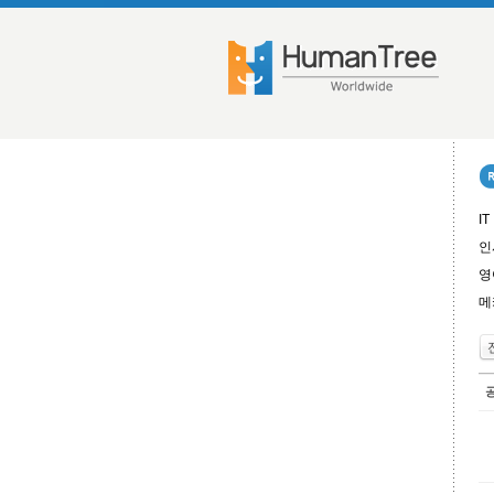
IT
인
영
메