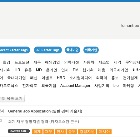
Humantree
철강
프로모션
재무
해외영업
의류패션
자동차
제조업
제약
무역상
사기획
HR
유통
MD
온라인
인사
PM
웹기획
채용
외국계기업
화학
어
국내대기업
패션
이벤트
HRD
소시얼미디어
외국계
홍보
전기설계
카트로닉스
전자회로
외국기업
Account Manager
사업기획
bio
마케팅
전체 목록 보기
공지
General Job Application (일반 경력 기술서)
3
회계 재무 경영지원 경력 (카자흐스탄 근무)
회계
재무
인사
총무
경영지원
아시아