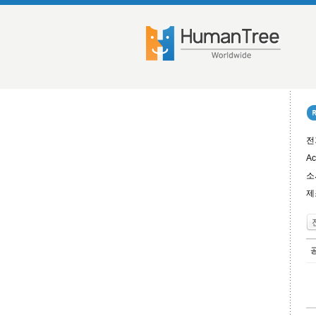
전
Ac
소
제