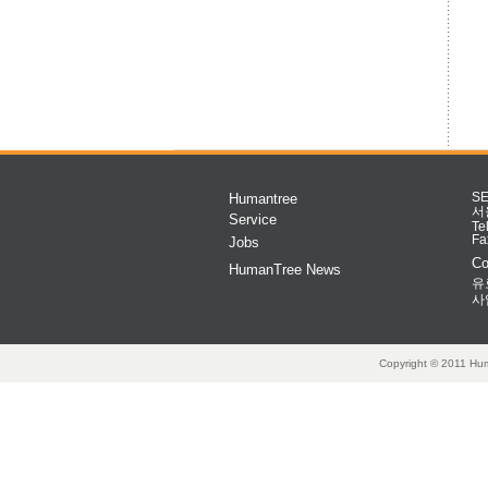
Humantree
S
서
Service
Te
Fa
Jobs
Co
HumanTree News
유
사
Copyright © 2011 Hum