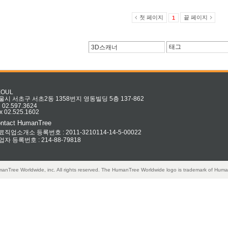
첫 페이지
끝 페이지
1
EOUL
울시 서초구 서초2동 1358번지 영동빌딩 5층 137-862
l 02.597.3624
x 02.525.1602
ntact HumanTree
료직업소개소 등록번호 : 2011-3210114-14-5-00022
업자 등록번호 : 214-88-79818
anTree Worldwide, inc. All rights reserved. The HumanTree Worldwide logo is trademark of Huma