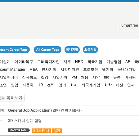
Humantree
기설계
데이타복구
그래픽디자인
재무
HRD
외국기업
기술영업
AE
국
count Manager
M&A
인사기획
시각디자인
프로모션
웹기획
국내대기업
시얼미디어
전자회로
철강
사업기획
PM
채용
제약
bio
유통
마케팅
조업
영업
자동차
HR
전략
영어
회계
외국계기업
화학
패션
인사
전체 목록 보기
공지
General Job Application (일반 경력 기술서)
1
3D 스캐너 설계 담당
3D스캐너
설계