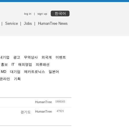
한국어
log in
|
sign up
|
Service
|
Jobs
|
HumanTree News
내기업
광고
무역상사
외국계
이벤트
홍보
IT
해외영업
의류패션
MD
대기업
메카트로닉스
일본어
온라인
기획
HumanTree
1900561
HumanTree
47921
경기도