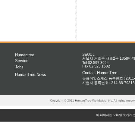
Humantree
SEOUL
서울시 서초구 서초2동 1358번지 
Service
Tel 02.597.3624
Fax 02.525.1602
Jobs
Contact HumanTree
HumanTree News
유료직업소개소 등록번호 : 2011-32
사업자 등록번호 : 214-88-79818
Copyright © 2011 HumanTree Worldwide, inc. All rights rese
이 페이지는 모바일 보기가 