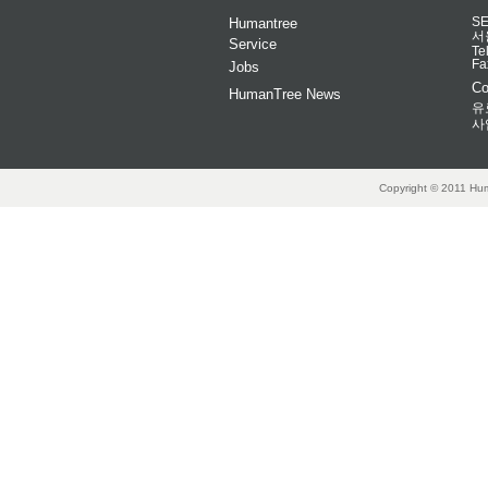
Humantree
S
서
Service
Te
Fa
Jobs
Co
HumanTree News
유
사
Copyright © 2011 Hum