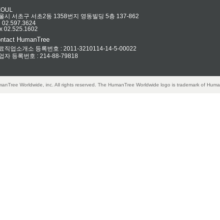
EOUL
울시 서초구 서초2동 1358번지 영동빌딩 5층 137-862
l 02.597.3624
x 02.525.1602
ntact HumanTree
료직업소개소 등록번호 : 2011-3210114-14-5-00022
업자 등록번호 : 214-88-79818
anTree Worldwide, inc. All rights reserved. The HumanTree Worldwide logo is trademark of Huma