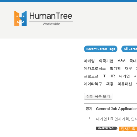
마케팅
외국기업
M&A
국내
메카트로닉스
웹기획
재무
프로모션
IT
HR
대기업
데이타복구
채용
의류패션
전체 목록 보기
공지
General Job Applica
4
대기업 HR 인사기획, 
인사기획