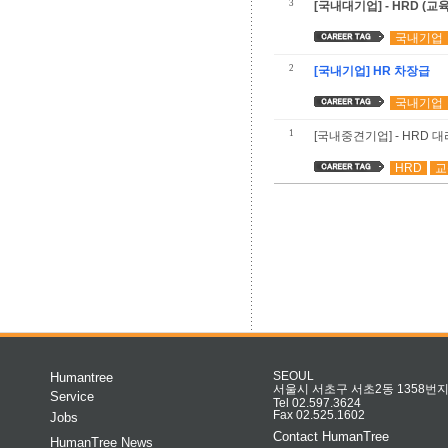
3
[국내대기업] - HRD (교
국내기업
2
[국내기업] HR 차장급
국내기업
1
[국내중견기업] - HRD 
HRD
교
Humantree
SEOUL
서울시 서초구 서초2동 1358번지 
Service
Tel 02.597.3624
Fax 02.525.1602
Jobs
Contact HumanTree
HumanTree News