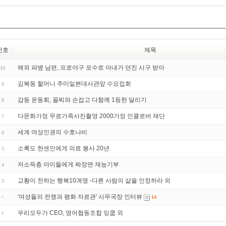
번호
제목
해외 파병 남편, 프로야구 포수로 아내가 던진 시구 받아
10
김복동 할머니 주미일본대사관앞 수요집회
9
감동 운동회, 꼴찌와 손잡고 다함께 1등한 달리기
8
다문화가정 무료가족사진촬영 2000가정 인클로버 재단
7
세계 여성인권의 수호나비
6
소록도 한센인에게 의료 봉사 20년
5
저소득층 아이들에게 짜장면 재능기부
4
교황이 전하는 행복10계명 -다른 사람의 삶을 인정하라 외
3
'여성들의 전쟁과 평화 자료관' 사무국장 인터뷰
14
우리모두가 CEO, 영어협동조합 잉쿱 외
1