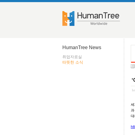
HumanTree News
취업자료실
따뜻한 소식
h
세
대
ht