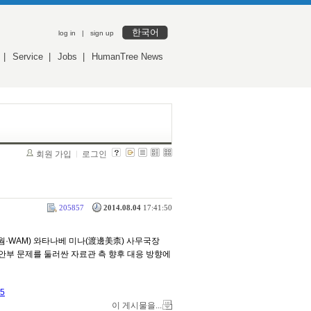
한국어
log in
|
sign up
|
Service
|
Jobs
|
HumanTree News
회원 가입
로그인
205857
2014.08.04
17:41:50
웜·WAM) 와타나베 미나(渡邊美柰) 사무국장
안부 문제를 둘러싼 자료관 측 향후 대응 방향에
=5
이 게시물을...