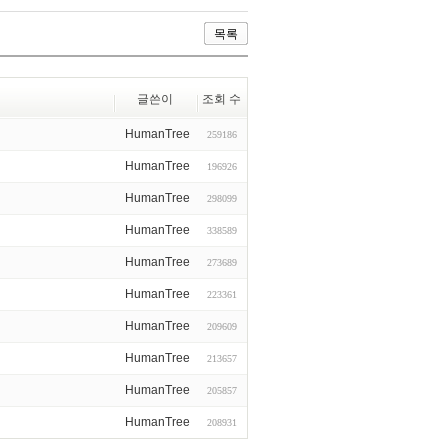
목록
글쓴이
조회 수
HumanTree
259186
HumanTree
196926
HumanTree
298099
HumanTree
338589
HumanTree
273689
HumanTree
223361
HumanTree
209609
HumanTree
213657
HumanTree
205857
HumanTree
208931