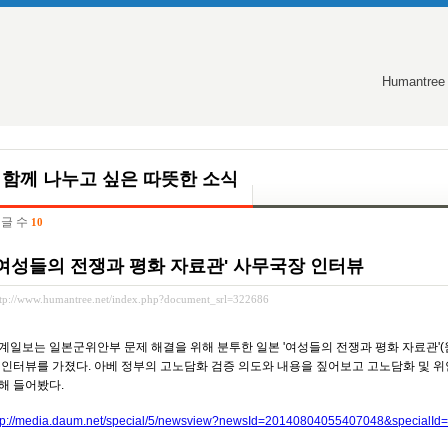
Humantree
함께 나누고 싶은 따뜻한 소식
글 수
10
'여성들의 전쟁과 평화 자료관' 사무국장 인터뷰
ttp://www.humantree.net/index.php?document_srl=322686
계일보는 일본군위안부 문제 해결을 위해 분투한 일본 '여성들의 전쟁과 평화 자료관'(
과
인터뷰를 가졌다. 아베 정부의 고노담화 검증 의도와 내용을 짚어보고 고노담화 및 위
해 들어봤다.
tp://media.daum.net/special/5/newsview?newsId=20140804055407048&specialId