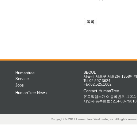
목록
Humantree
SEOUL
서울시 서초구 서초2동 1358번지 
Service
Tel 02.597.3624
Fax 02.525.1602
Jobs
Contact HumanTree
HumanTree News
유료직업소개소 등록번호 : 2011-32
사업자 등록번호 : 214-88-79818
Copyright © 2011 HumanTree Worldwide, inc. All rights rese