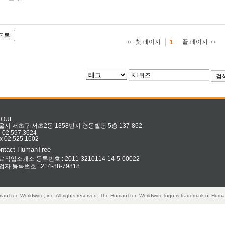
목록
첫 페이지
끝 페이지
1
검
EOUL
울시 서초구 서초2동 1358번지 영동빌딩 5층 137-862
l 02.597.3624
x 02.525.1602
ntact HumanTree
료직업소개소 등록번호 : 2011-3210114-14-5-00022
업자 등록번호 : 214-88-79818
anTree Worldwide, inc. All rights reserved. The HumanTree Worldwide logo is trademark of Huma