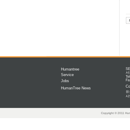
Humantree
S
서
Service
Te
Fa
Jobs
Co
HumanTree News
유
사
Copyright © 2011 Hum