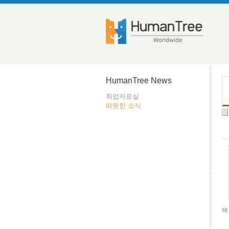
HumanTree News
취업자료실
따뜻한 소식
해