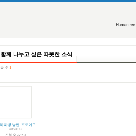
Humantree
함께 나누고 싶은 따뜻한 소식
글 수
1
외 파병 남편, 프로야구 포수로 아내가 던진 시구 받아
2015.07.05
조회 수
259233