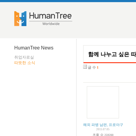
HumanTree News
함께 나누고 싶은 
취업자료실
따뜻한 소식
글 수
1
해외 파병 남편, 프로야구 포수로
2015.07.05
조회 수
259200