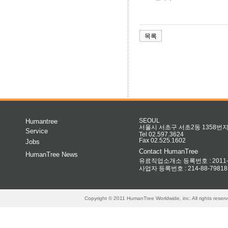
목록
Humantree
SEOUL
서울시 서초구 서초2동 1358번지 
Service
Tel 02.597.3624
Fax 02.525.1602
Jobs
Contact HumanTree
HumanTree News
유료직업소개소 등록번호 : 2011-32
사업자 등록번호 : 214-88-79818
Copyright © 2011 HumanTree Worldwide, inc. All rights rese