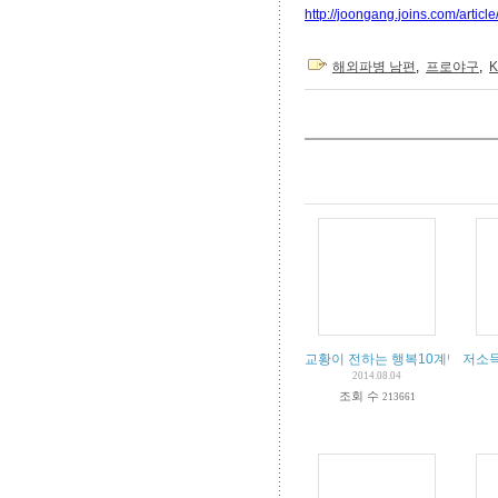
http://joongang.joins.com/arti
해외파병 남편
,
프로야구
,
교황이 전하는 행복10계명 -다른
저소득
2014.08.04
조회 수
213661