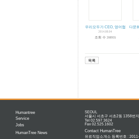
우리모두가 CEO, 영어협동조합 
다문화
2014.08.04
조회 수
208935
목록
Humantree
SEOUL
서울시 서초구 서초2동 1358번지 
Service
Tel 02.597.3624
Fax 02.525.1602
Jobs
Contact HumanTree
HumanTree News
유료직업소개소 등록번호 : 2011-32