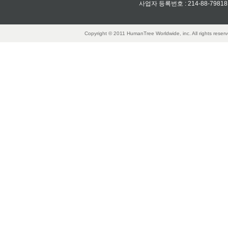
사업자 등록번호 : 214-88-79818
Copyright © 2011 HumanTree Worldwide, inc. All rights rese