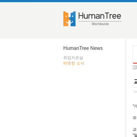
HumanTree News
취업자료실
따뜻한 소식
h
"
프
교
"