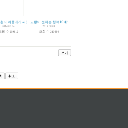
년
층 아이들에게 짜장면 재능기부
교황이 전하는 행복10계명 -다른 사람의 삶을 인정하라 외
2014.08.04
2014.08.04
조회 수
조회 수
209612
213664
쓰기
색
취소