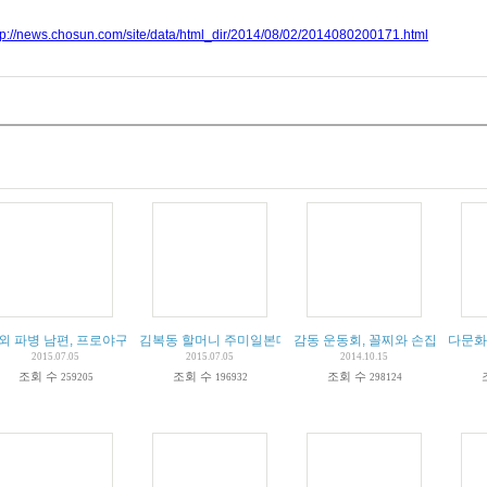
tp://news.chosun.com/site/data/html_dir/2014/08/02/2014080200171.html
외 파병 남편, 프로야구 포수로 아내가 던진 시구 받아
김복동 할머니 주미일본대사관앞 수요집회
감동 운동회, 꼴찌와 손잡고 다함
다문화
2015.07.05
2015.07.05
2014.10.15
조회 수
조회 수
조회 수
259205
196932
298124