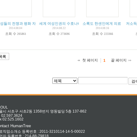
여성들의 전쟁과 평화 자료관' 사무국장 인터뷰
세계 여성인권의 수호나비
[
14
]
소록도 한센인에게 의료 봉사 20
저소득
2014.08.04
2014.08.22
2014.08.16
조회 수
조회 수
조회 수
205861
273696
223366
목록
첫 페이지
끝 페이지
1
검
EOUL
울시 서초구 서초2동 1358번지 영동빌딩 5층 137-862
l 02.597.3624
x 02.525.1602
ntact HumanTree
료직업소개소 등록번호 : 2011-3210114-14-5-00022
업자 등록번호 : 214-88-79818