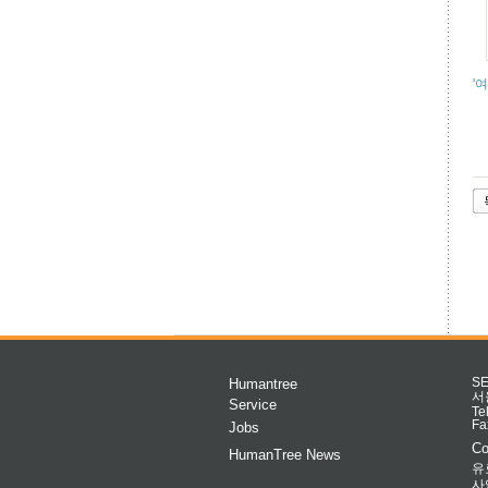
'
Humantree
S
서
Service
Te
Fa
Jobs
Co
HumanTree News
유
사