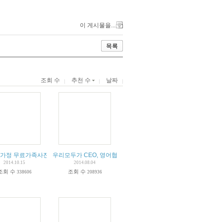
이 게시물을...
목록
조회 수
추천 수
날짜
께 1등한 달리기
가정 무료가족사진촬영 2000가정 인클로버 재단
우리모두가 CEO, 영어협동조합 잉쿱 외
2014.10.15
2014.08.04
조회 수
조회 수
338606
208936