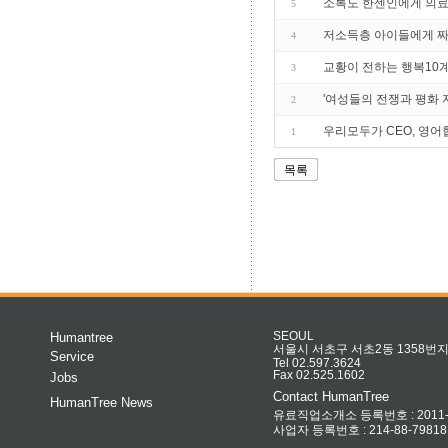
소록도 한센인에게 의료 
5
저소득층 아이들에게 
4
교황이 전하는 행복10계
3
'여성들의 전쟁과 평화 
2
우리모두가 CEO, 영어
1
목록
Humantree
SEOUL
서울시 서초구 서초2동 1358번지 
Service
Tel 02.597.3624
Fax 02.525.1602
Jobs
Contact HumanTree
HumanTree News
유료직업소개소 등록번호 : 2011-32
사업자 등록번호 : 214-88-79818