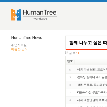
HumanTree News
함께 나누고 싶은 
취업자료실
따뜻한 소식
글 수
10
번호
해외 파병 남편, 프로야
10
김복동 할머니 주미일
9
감동 운동회, 꼴찌와 손
8
다문화가정 무료가족사진
7
세계 여성인권의 수호
6