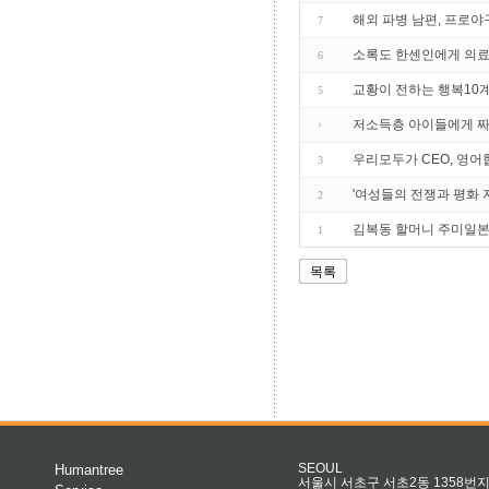
해외 파병 남편, 프로야
7
소록도 한센인에게 의료 
6
교황이 전하는 행복10계
5
저소득층 아이들에게 
우리모두가 CEO, 영어
3
'여성들의 전쟁과 평화 
2
김복동 할머니 주미일
1
목록
Humantree
SEOUL
서울시 서초구 서초2동 1358번지 