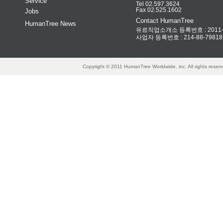
Service
Tel 02.597.3624
Fax 02.525.1602
Jobs
Contact HumanTree
HumanTree News
유료직업소개소 등록번호 : 2011-32
사업자 등록번호 : 214-88-79818
Copyright © 2011 HumanTree Worldwide, inc. All rights rese