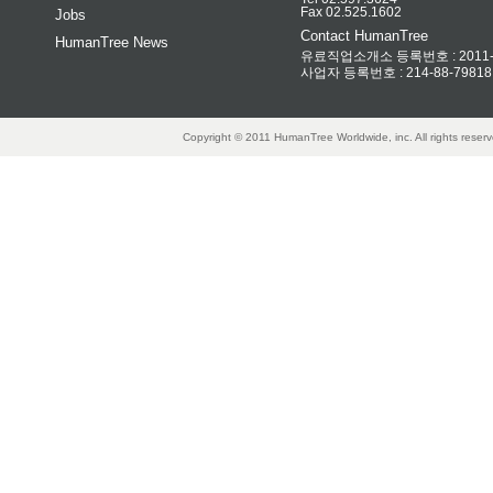
Fax 02.525.1602
Jobs
Contact HumanTree
HumanTree News
유료직업소개소 등록번호 : 2011-32
사업자 등록번호 : 214-88-79818
Copyright © 2011 HumanTree Worldwide, inc. All rights rese