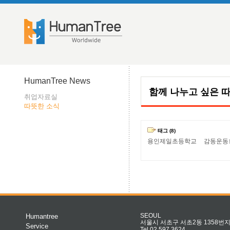
HumanTree News
함께 나누고 싶은 
취업자료실
따뜻한 소식
태그 (8)
용인제일초등학교
감동운동
Humantree
SEOUL
서울시 서초구 서초2동 1358번지 
Service
Tel 02.597.3624