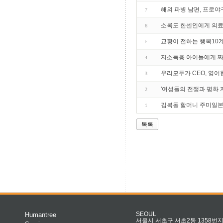
해외 파병 남편, 프로야
7
소록도 한센인에게 의료 
6
교황이 전하는 행복10계
저소득층 아이들에게 
4
우리모두가 CEO, 영어
3
'여성들의 전쟁과 평화 
2
김복동 할머니 주미일
1
목록
Humantree
SEOUL
서울시 서초구 서초2동 1358번지 