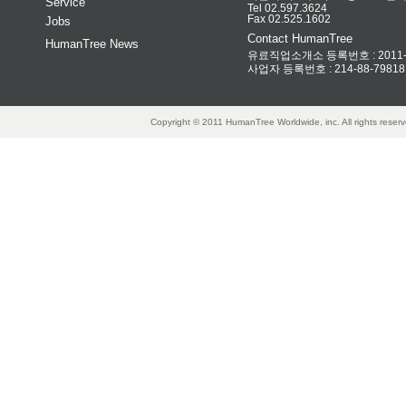
Service
Tel 02.597.3624
Fax 02.525.1602
Jobs
Contact HumanTree
HumanTree News
유료직업소개소 등록번호 : 2011-32
사업자 등록번호 : 214-88-79818
Copyright © 2011 HumanTree Worldwide, inc. All rights rese