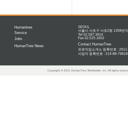
Humantree
SEOUL
서울시 서초구 서초2동 1358번지 
Service
Tel 02.597.3624
Fax 02.525.1602
Jobs
Contact HumanTree
HumanTree News
유료직업소개소 등록번호 : 2011-32
사업자 등록번호 : 214-88-79818
Copyright © 2011 HumanTree Worldwide, inc. All rights rese