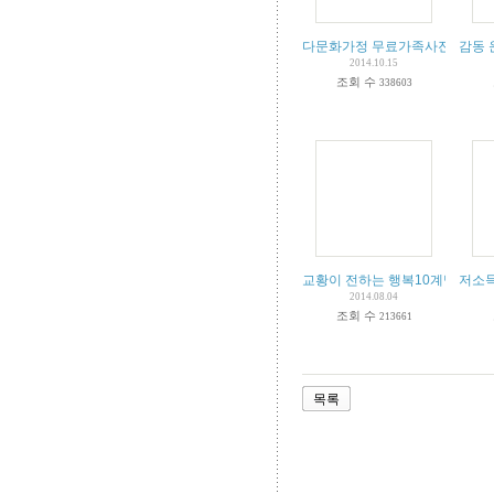
다문화가정 무료가족사진촬영 20
감동 
2014.10.15
조회 수
338603
교황이 전하는 행복10계명 -다른
저소득
2014.08.04
조회 수
213661
목록