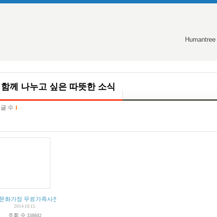
Humantree
함께 나누고 싶은 따뜻한 소식
글 수
1
문화가정 무료가족사진촬영 2000가정 인클로버 재단
2014.10.15
조회 수
338602