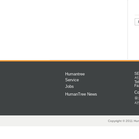
Humantree
S
서
Service
Te
Fa
Jobs
Co
HumanTree News
유
사
Copyright © 2011 Hum