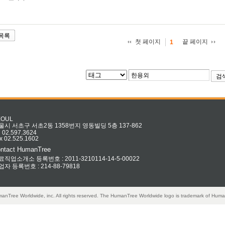
목록
첫 페이지
끝 페이지
1
검
EOUL
울시 서초구 서초2동 1358번지 영동빌딩 5층 137-862
l 02.597.3624
x 02.525.1602
ntact HumanTree
료직업소개소 등록번호 : 2011-3210114-14-5-00022
업자 등록번호 : 214-88-79818
anTree Worldwide, inc. All rights reserved. The HumanTree Worldwide logo is trademark of Huma