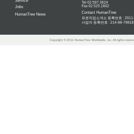
Service
Tel 02.597.3624
Fax 02.525.1602
Jobs
Contact HumanTree
HumanTree News
유료직업소개소 등록번호 : 2011-32
사업자 등록번호 : 214-88-79818
Copyright © 2011 HumanTree Worldwide, inc. All rights rese