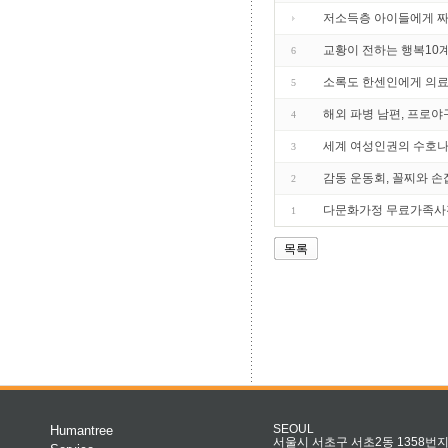
저소득층 아이들에게 
교황이 전하는 행복10계
6
소록도 한센인에게 의료 
5
해외 파병 남편, 프로야
4
세계 여성인권의 수호
3
감동 운동회, 꼴찌와 손
2
다문화가정 무료가족사진
1
목록
Humantree
SEOUL
서울시 서초구 서초2동 1358번지 