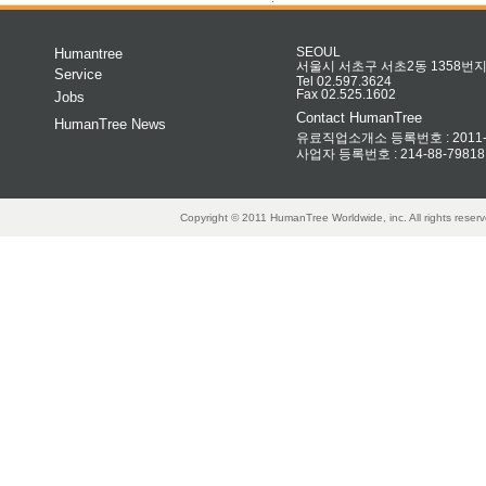
Humantree
SEOUL
서울시 서초구 서초2동 1358번지 
Service
Tel 02.597.3624
Fax 02.525.1602
Jobs
Contact HumanTree
HumanTree News
유료직업소개소 등록번호 : 2011-32
사업자 등록번호 : 214-88-79818
Copyright © 2011 HumanTree Worldwide, inc. All rights rese