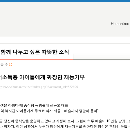
Humantree
함께 나누고 싶은 따뜻한 소식
글 수
10
저소득층 아이들에게 짜장면 재능기부
ttp://www.humantree.net/index.php?document_srl=322696
인생은 아름다워] 중식당 동방불패 신동오 대표
지역 복지관 아이들에게 무료료 식사 제공…매출까지 덩달아 올라"
금 당신이 중식당을 운영하고 있다고 가정해 보자. 그런데 하루 매출이 10만원 남짓으
나 적자다. 이런 상황에서 누군가 당신에게 재능기부를 권한다면 당신은 흔쾌히 응할 수 