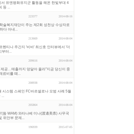
단에서 유엔평화유지군 활동을 해온 한빛부대 4
 ...
223377
2014-08-16
외학술복지재단이 주는 제2회 성천상 수상자로
다 아내...
213669
2014-08-04
르헨티나 주간지 '비바' 최신호 인터뷰에서 '더
부터...
209616
2014-08-04
사 제공…매출까지 덩달아 올라"지금 당신이 중
료비를 떼...
208938
2014-08-04
배 시스템 스페인 FC바르셀로나 모범 사례 5월
..
205864
2014-08-04
(웜·WAM) 와타나베 미나(渡邊美柰) 사무국
위안부 문제...
196939
2015-07-05