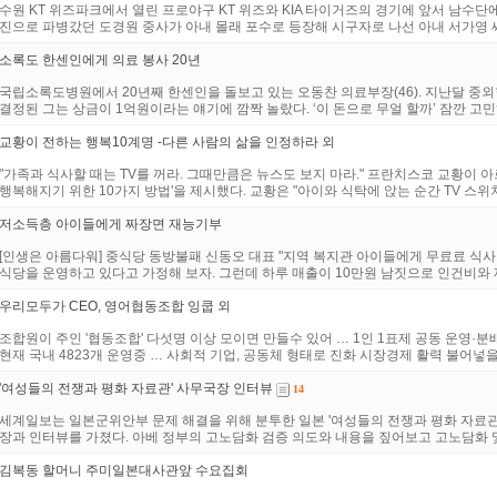
수원 KT 위즈파크에서 열린 프로야구 KT 위즈와 KIA 타이거즈의 경기에 앞서 남수
진으로 파병갔던 도경원 중사가 아내 몰래 포수로 등장해 시구자로 나선 아내 서가영 씨 등
소록도 한센인에게 의료 봉사 20년
국립소록도병원에서 20년째 한센인을 돌보고 있는 오동찬 의료부장(46). 지난달 중
결정된 그는 상금이 1억원이라는 얘기에 깜짝 놀랐다. ‘이 돈으로 무얼 할까’ 잠깐 고민하
교황이 전하는 행복10계명 -다른 사람의 삶을 인정하라 외
"가족과 식사할 때는 TV를 꺼라. 그때만큼은 뉴스도 보지 마라." 프란치스코 교황이 아
행복해지기 위한 10가지 방법'을 제시했다. 교황은 "아이와 식탁에 앉는 순간 TV 스위치
저소득층 아이들에게 짜장면 재능기부
[인생은 아름다워] 중식당 동방불패 신동오 대표 "지역 복지관 아이들에게 무료료 식
식당을 운영하고 있다고 가정해 보자. 그런데 하루 매출이 10만원 남짓으로 인건비와 재
우리모두가 CEO, 영어협동조합 잉쿱 외
조합원이 주인 '협동조합' 다섯명 이상 모이면 만들수 있어 … 1인 1표제 공동 운영·분
현재 국내 4823개 운영중 … 사회적 기업, 공동체 형태로 진화 시장경제 활력 불어넣을 .
'여성들의 전쟁과 평화 자료관' 사무국장 인터뷰
14
세계일보는 일본군위안부 문제 해결을 위해 분투한 일본 '여성들의 전쟁과 평화 자료관'
장과 인터뷰를 가졌다. 아베 정부의 고노담화 검증 의도와 내용을 짚어보고 고노담화 및 
김복동 할머니 주미일본대사관앞 수요집회