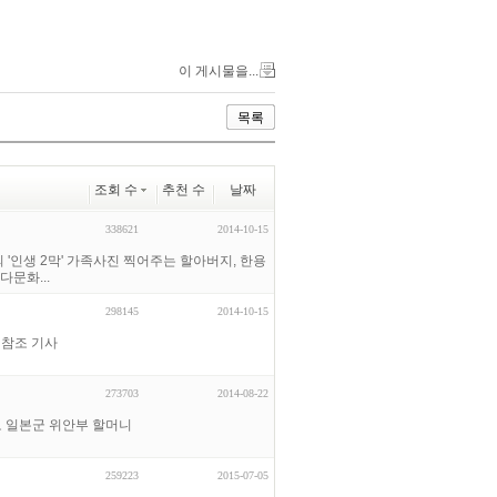
이 게시물을...
목록
조회 수
추천 수
날짜
338621
2014-10-15
'인생 2막' 가족사진 찍어주는 할아버지, 한용
문화...
298145
2014-10-15
 참조 기사
273703
2014-08-22
로 일본군 위안부 할머니
259223
2015-07-05