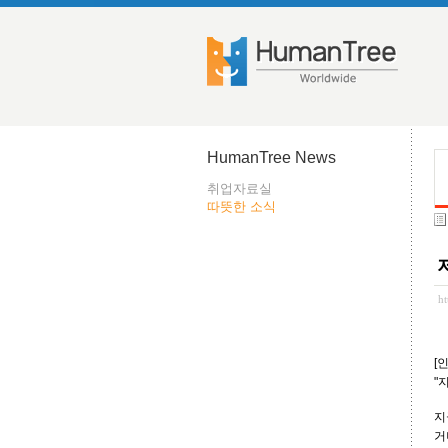
HumanTree News
취업자료실
따뜻한 소식
h
[
"
지
거