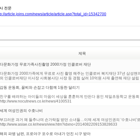
사 전문
tp://article.joins.com/news/article/article.asp?total_id=15342700
제목
다문화가정 무료가족사진촬영 2000가정 인클로버 재단
다문화가정 2000가족에게 무료로 사진 촬영 해주는 인클로버 복지재단 37년 삼성맨의 
외 인클로버재단 이사장 사회봉사단 사장 등 경험 살려 10억원 사재 출연해 재단 설립 다
감동 운동회, 꼴찌와 손잡고 다함께 1등한 달리기
친구를 배려하는 아이들의 마음이 세상을 훈훈하게 만든다 용인 제일초등학교 운동회
http://www.nocutnews.co.kr/news/4100531
세계 여성인권의 수호나비
부끄러운 과거 왜 들추나며 손가락질 받던 소녀들…이제 세계 여성인권의 '수호나비'
http://www.asiae.co.kr/news/view.htm?idxno=2014082209153828633
해외 파병 남편, 프로야구 포수로 아내가 던진 시구 받아