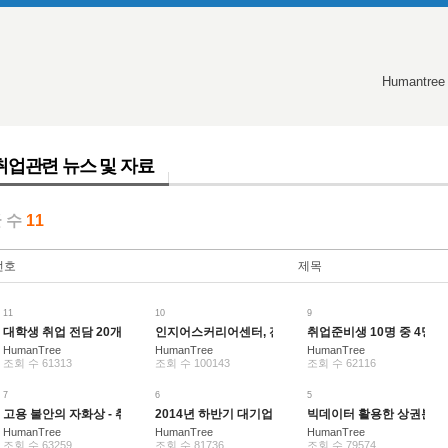
Humantree
취업관련 뉴스 및 자료
 수
11
번호
제목
11
10
9
대학생 취업 전담 20개 캠퍼스에 '고용플러스센터' 신설
인지어스커리어센터, 전액무료 ‘중장년취업아카데미’교
취업준비생 10명 중 4명은 
HumanTree
HumanTree
HumanTree
조회 수 61313
조회 수 100143
조회 수 62116
7
6
5
고용 불안의 자화상 - 취업시 안정성 가장 중시
2014년 하반기 대기업 공채 일정
빅데이터 활용한 상권분석
[2]
HumanTree
HumanTree
HumanTree
조회 수 63259
조회 수 81736
조회 수 79574