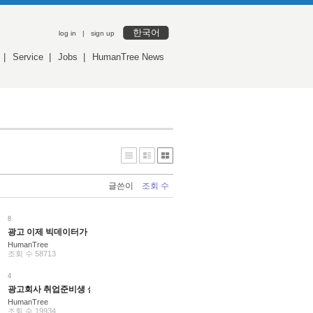
한국어
log in
|
sign up
|
Service
|
Jobs
|
HumanTree News
글쓴이
조회 수
8
육 과정 개강
취업 사교육, 월 평균 30만원 부담
광고 이제 빅데이터가 이끈다 - 제일기획 빅데이터
HumanTree
조회 수 58713
4
 정보시스템 이용
광고회사 취업준비생 설명회 개최-부산 (8월21일~23일)
HumanTree
조회 수 19934