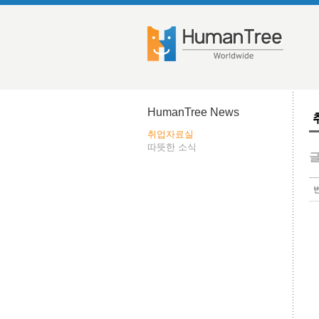
HumanTree News
취업자료실
따뜻한 소식
글