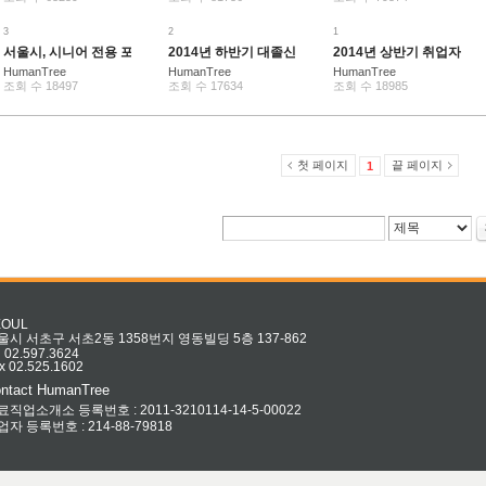
3
2
1
서울시, 시니어 전용 포털사이트 운영
2014년 하반기 대졸신입 연봉
2014년 상반기 취업자 최
HumanTree
HumanTree
HumanTree
조회 수 18497
조회 수 17634
조회 수 18985
첫 페이지
끝 페이지
1
EOUL
울시 서초구 서초2동 1358번지 영동빌딩 5층 137-862
l 02.597.3624
x 02.525.1602
ntact HumanTree
료직업소개소 등록번호 : 2011-3210114-14-5-00022
업자 등록번호 : 214-88-79818