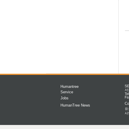
Humantree
S
서
Service
Te
Fa
Jobs
Co
HumanTree News
유
사