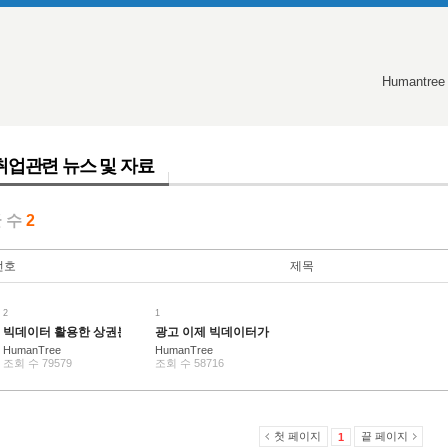
Humantree
취업관련 뉴스 및 자료
 수
2
번호
제목
2
1
빅데이터 활용한 상권분석 정보시스템 이용
광고 이제 빅데이터가 이끈다 - 제일기획 빅데이터
HumanTree
HumanTree
조회 수 79579
조회 수 58716
첫 페이지
끝 페이지
1