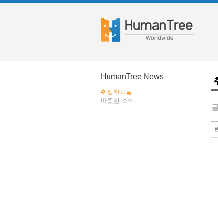
HumanTree News
취업자료실
따뜻한 소식
글