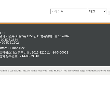
EOUL
울시 서초구 서초2동 1358번지 영동빌딩 5층 137-862
l 02.597.3624
x 02.525.1602
ntact HumanTree
료직업소개소 등록번호 : 2011-3210114-14-5-00022
업자 등록번호 : 214-88-79818
anTree Worldwide, inc. All rights reserved. The HumanTree Worldwide logo is trademark of Huma