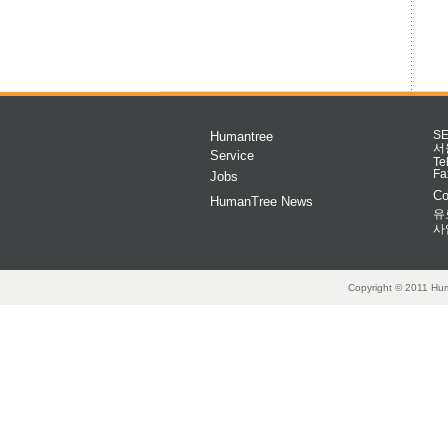
Humantree
S
서
Service
Te
Fa
Jobs
Co
HumanTree News
유
사
Copyright © 2011 Hum