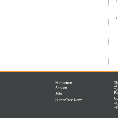
2
1
Humantree
S
서
Service
Te
Fa
Jobs
Co
HumanTree News
유
사