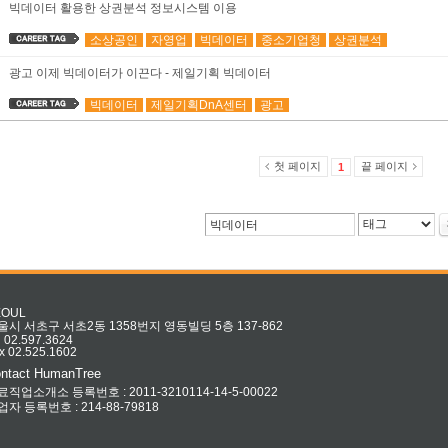
빅데이터 활용한 상권분석 정보시스템 이용
소상공인
자영업
빅데이터
중소기업청
상권분석
광고 이제 빅데이터가 이끈다 - 제일기획 빅데이터
빅데이터
제일기획DnA센터
광고
첫 페이지
끝 페이지
1
EOUL
울시 서초구 서초2동 1358번지 영동빌딩 5층 137-862
l 02.597.3624
x 02.525.1602
ntact HumanTree
료직업소개소 등록번호 : 2011-3210114-14-5-00022
업자 등록번호 : 214-88-79818