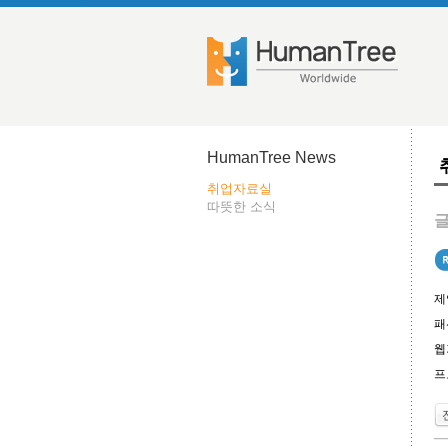
HumanTree News
취업자료실
따뜻한 소식
글
제
패
웹
프