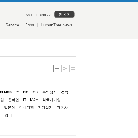
한국어
log in
|
sign up
|
Service
|
Jobs
|
HumanTree News
nt Manager
bio
MD
무역상사
전략
기업
온라인
IT
M&A
외국계기업
일본어
인사기획
전기설계
자동차
업
영어