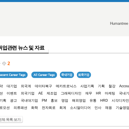
Humantree
취업관련 뉴스 및 자료
 수
2
약
대기업
외국계
데이타복구
메카트로닉스
사업기획
기획
철강
Accou
션
이벤트
외국기업
AE
제조업
그래픽디자인
재무
HR
마케팅
국내
기획
광고
국내대기업
PM
홍보
영업
해외영업
유통
HRD
시각디자인
로모션
의류패션
화학
전자회로
회계
소시얼미디어
인사
채용
기술영
전체 목록 보기