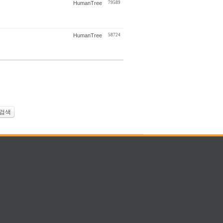
HumanTree
79589
HumanTree
58724
검색