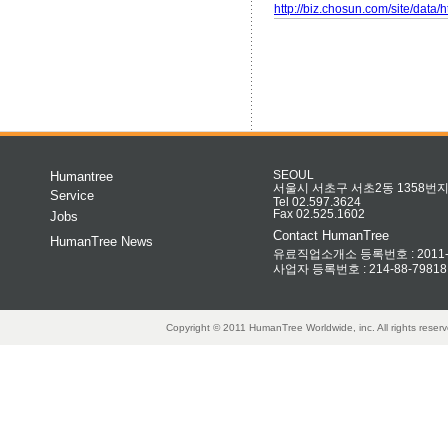
http://biz.chosun.com/site/dat
Humantree
SEOUL
서울시 서초구 서초2동 1358번지 
Service
Tel 02.597.3624
Fax 02.525.1602
Jobs
Contact HumanTree
HumanTree News
유료직업소개소 등록번호 : 2011-32
사업자 등록번호 : 214-88-79818
Copyright © 2011 HumanTree Worldwide, inc. All rights rese