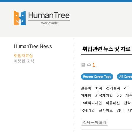
HumanTree News
취업관련 뉴스 및 자료
취업자료실
따뜻한 소식
글 수
1
일본어
회계
전기설계
AE
마케팅
외국계기업
bio
패
그래픽디자인
의류패션
전략
국내기업
전자회로
영어
사
전체 목록 보기