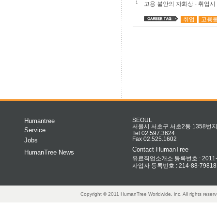
1
고용 불안의 자화상 - 취업시
취업
고용
Humantree
SEOUL
서울시 서초구 서초2동 1358번지 
Service
Tel 02.597.3624
Fax 02.525.1602
Jobs
Contact HumanTree
HumanTree News
유료직업소개소 등록번호 : 2011-32
사업자 등록번호 : 214-88-79818
Copyright © 2011 HumanTree Worldwide, inc. All rights rese