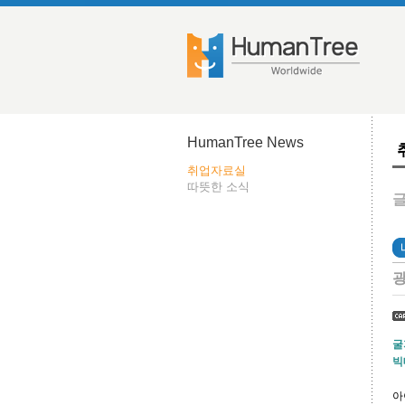
HumanTree News
취업자료실
따뜻한 소식
글
광
굴
빅
아