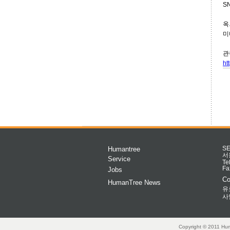
S
옥
미
관
ht
Humantree
S
서
Service
Te
Fa
Jobs
Co
HumanTree News
유
사
Copyright © 2011 Hum