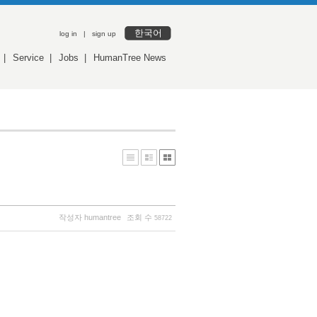
한국어
log in
|
sign up
|
Service
|
Jobs
|
HumanTree News
작성자
humantree
조회 수
58722