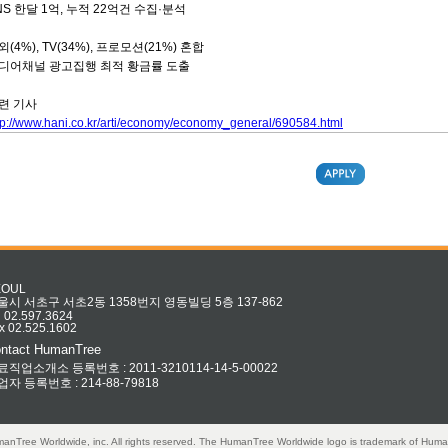
NS 한달 1억, 누적 22억건 수집·분석
외(4%), TV(34%), 프로모션(21%) 혼합
디어채널 광고집행 최적 황금률 도출
련 기사
tp://www.hani.co.kr/arti/economy/economy_general/690584.html
EOUL
울시 서초구 서초2동 1358번지 영동빌딩 5층 137-862
l 02.597.3624
x 02.525.1602
ntact HumanTree
료직업소개소 등록번호 : 2011-3210114-14-5-00022
업자 등록번호 : 214-88-79818
anTree Worldwide, inc. All rights reserved. The HumanTree Worldwide logo is trademark of Huma