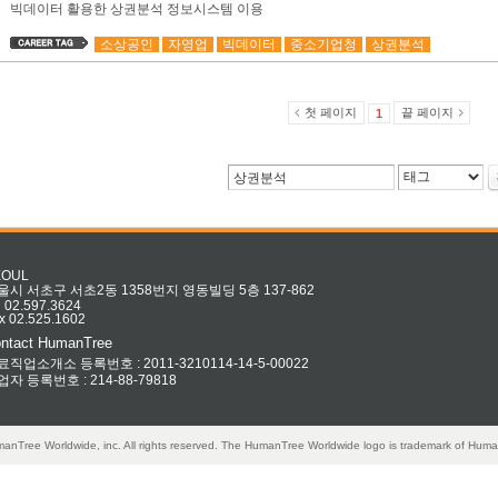
빅데이터 활용한 상권분석 정보시스템 이용
소상공인
자영업
빅데이터
중소기업청
상권분석
첫 페이지
끝 페이지
1
EOUL
울시 서초구 서초2동 1358번지 영동빌딩 5층 137-862
l 02.597.3624
x 02.525.1602
ntact HumanTree
료직업소개소 등록번호 : 2011-3210114-14-5-00022
업자 등록번호 : 214-88-79818
anTree Worldwide, inc. All rights reserved. The HumanTree Worldwide logo is trademark of Huma