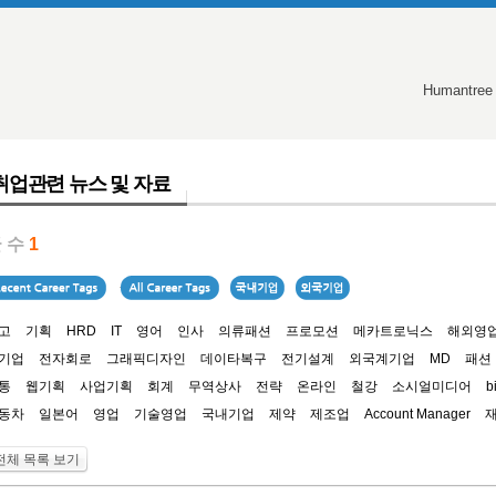
Humantree
취업관련 뉴스 및 자료
 수
1
고
기획
HRD
IT
영어
인사
의류패션
프로모션
메카트로닉스
해외영
기업
전자회로
그래픽디자인
데이타복구
전기설계
외국계기업
MD
패션
통
웹기획
사업기획
회계
무역상사
전략
온라인
철강
소시얼미디어
b
동차
일본어
영업
기술영업
국내기업
제약
제조업
Account Manager
전체 목록 보기