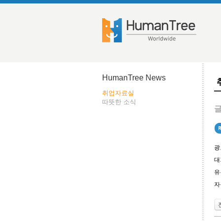
HumanTree News
취업자료실
따뜻한 소식
글
광
대
유
자