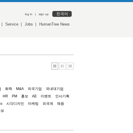
한국어
log in
|
sign up
|
Service
|
Jobs
|
HumanTree News
업
화학
M&A
외국기업
국내대기업
HR
PM
홍보
AE
이벤트
인사기획
io
시각디자인
마케팅
외국계
채용
재무