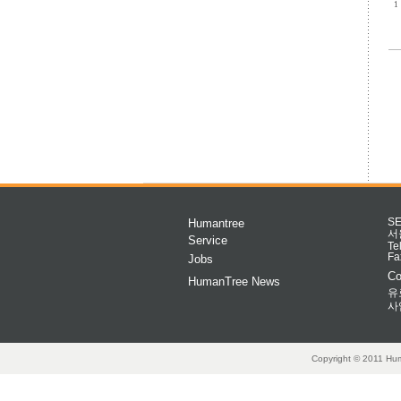
1
Humantree
S
서
Service
Te
Fa
Jobs
Co
HumanTree News
유
사
Copyright © 2011 Hum