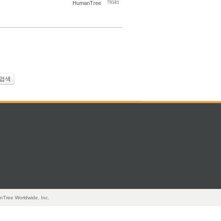
HumanTree
79581
검색
nTree Worldwide, Inc.