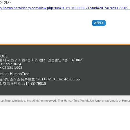
련 기사
tp://news.heraldcorp.com/view.php?ud=20150703000821&md=20150705003316
EOUL
울시 서초구 서초2동 1358번지 영동빌딩 5층 137-862
l 02.597.3624
x 02.525.1602
ntact HumanTree
료직업소개소 등록번호 : 2011-3210114-14-5-00022
업자 등록번호 : 214-88-79818
anTree Worldwide, inc. All rights reserved. The HumanTree Worldwide logo is trademark of Huma