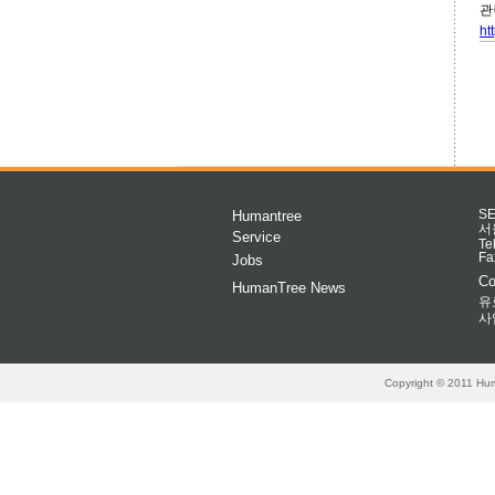
관
ht
Humantree
S
서
Service
Te
Fa
Jobs
Co
HumanTree News
유
사
Copyright © 2011 Hum