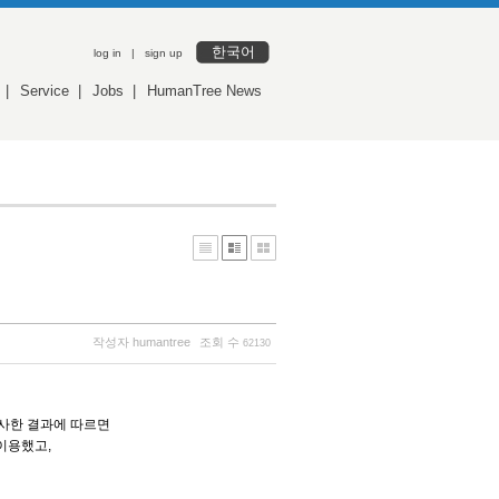
한국어
log in
|
sign up
|
Service
|
Jobs
|
HumanTree News
작성자
humantree
조회 수
62130
사한 결과에 따르면
이용했고,