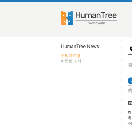
HumanTree News
취업자료실
따뜻한 소식
글
취
최
취
4