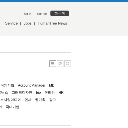
한국어
log in
|
sign up
|
Service
|
Jobs
|
HumanTree News
외국계기업
Account Manager
MD
로닉스
그래픽디자인
bio
온라인
HR
소시얼미디어
인사
웹기획
광고
어
국내기업