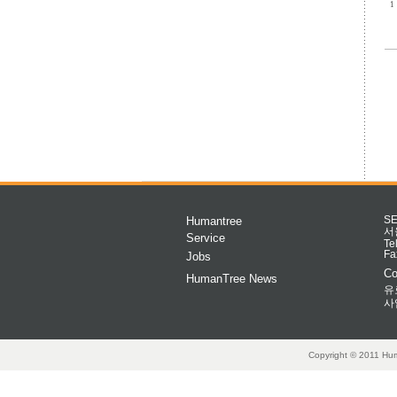
1
Humantree
S
서
Service
Te
Fa
Jobs
Co
HumanTree News
유
사
Copyright © 2011 Hum