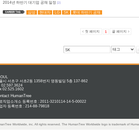
2014년 하반기 대기업 공채 일정
[2]
삼성
현대차
LG
SK
롯데 하반기 공채
첫 페이지
끝 페이지
1
EOUL
울시 서초구 서초2동 1358번지 영동빌딩 5층 137-862
l 02.597.3624
x 02.525.1602
ntact HumanTree
료직업소개소 등록번호 : 2011-3210114-14-5-00022
업자 등록번호 : 214-88-79818
anTree Worldwide, inc. All rights reserved. The HumanTree Worldwide logo is trademark of Huma