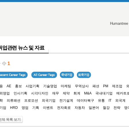
Humantree
취업관련 뉴스 및 자료
 수
1
용
AE
홍보
사업기획
기술영업
마케팅
무역상사
패션
PM
제조업
외영업
인사기획
시각디자인
재무
제약
회계
M&A
국내대기업
메카트
학
의류패션
프로모션
외국기업
전기설계
데이타복구
유통
IT
외국계
기업
HRD
영업
기획
이벤트
전자회로
자동차
일본어
철강
전략
영
전체 목록 보기