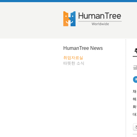
HumanTree News
취업자료실
따뜻한 소식
글
채
해
화
대