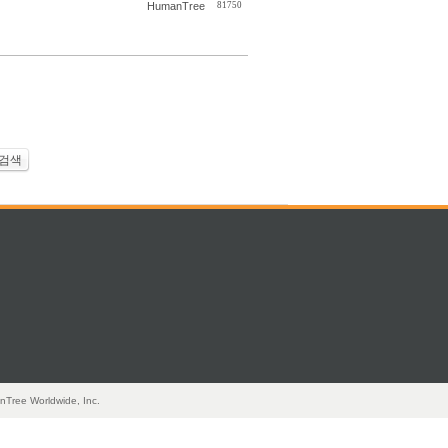
HumanTree
81750
검색
nTree Worldwide, Inc.