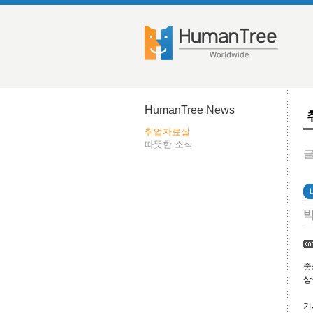
HumanTree News
취업자료실
따뜻한 소식
글
빅
중
상
기