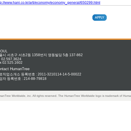
tp://www.hani.co.kr/arti/economy/economy_general/650299.html
EOUL
울시 서초구 서초2동 1358번지 영동빌딩 5층 137-862
l 02.597.3624
x 02.525.1602
ntact HumanTree
료직업소개소 등록번호 : 2011-3210114-14-5-00022
업자 등록번호 : 214-88-79818
anTree Worldwide, inc. All rights reserved. The HumanTree Worldwide logo is trademark of Huma