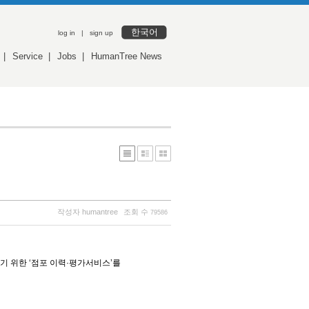
한국어
log in
|
sign up
|
Service
|
Jobs
|
HumanTree News
작성자
humantree
조회 수
79586
 위한 ‘점포 이력·평가서비스’를