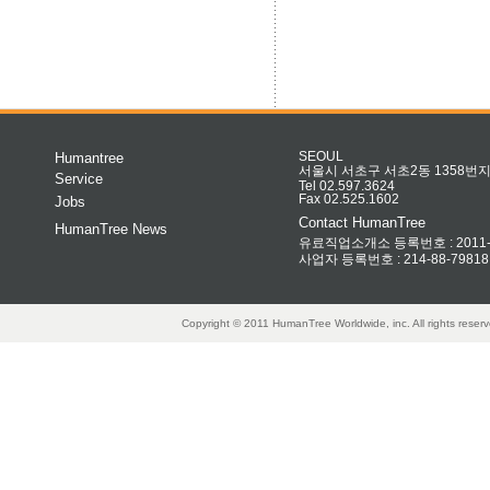
Humantree
SEOUL
서울시 서초구 서초2동 1358번지 
Service
Tel 02.597.3624
Fax 02.525.1602
Jobs
Contact HumanTree
HumanTree News
유료직업소개소 등록번호 : 2011-32
사업자 등록번호 : 214-88-79818
Copyright © 2011 HumanTree Worldwide, inc. All rights rese