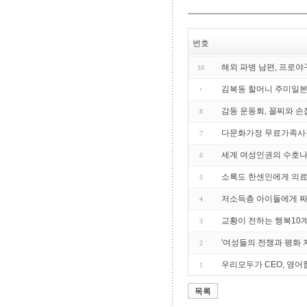
번호
해외 파병 남편, 프로야
10
김복동 할머니 주미일
감동 운동회, 꼴찌와 손
8
다문화가정 무료가족사진
7
세계 여성인권의 수호
6
소록도 한센인에게 의료 
5
저소득층 아이들에게 
4
교황이 전하는 행복10계
3
'여성들의 전쟁과 평화 
2
우리모두가 CEO, 영어
1
목록