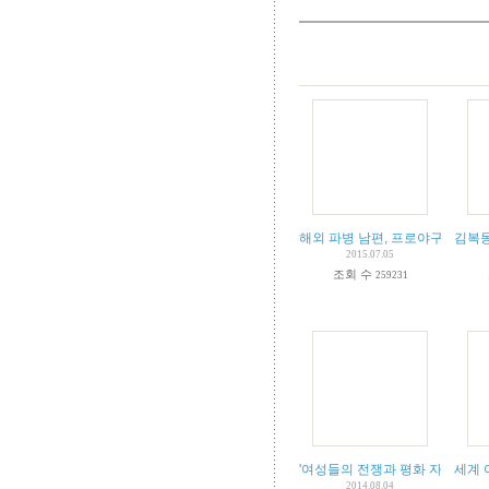
해외 파병 남편, 프로야구 포수로
김복
2015.07.05
조회 수
259231
'여성들의 전쟁과 평화 자료관' 
세계 
2014.08.04