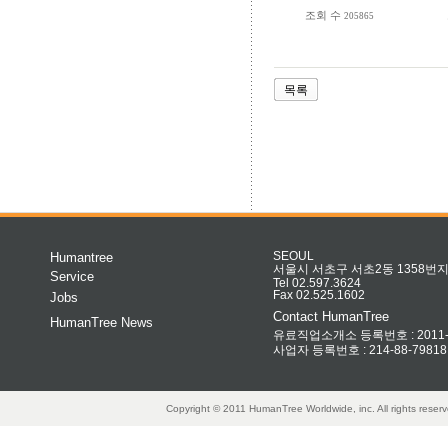
조회 수
205865
목록
Humantree
SEOUL
서울시 서초구 서초2동 1358번지 
Service
Tel 02.597.3624
Fax 02.525.1602
Jobs
Contact HumanTree
HumanTree News
유료직업소개소 등록번호 : 2011-32
사업자 등록번호 : 214-88-79818
Copyright © 2011 HumanTree Worldwide, inc. All rights rese