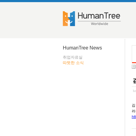
HumanTree News
취업자료실
따뜻한 소식
h
김
러
ht