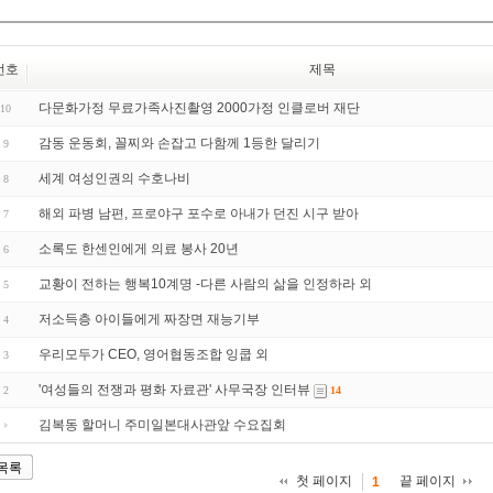
번호
제목
다문화가정 무료가족사진촬영 2000가정 인클로버 재단
10
감동 운동회, 꼴찌와 손잡고 다함께 1등한 달리기
9
세계 여성인권의 수호나비
8
해외 파병 남편, 프로야구 포수로 아내가 던진 시구 받아
7
소록도 한센인에게 의료 봉사 20년
6
교황이 전하는 행복10계명 -다른 사람의 삶을 인정하라 외
5
저소득층 아이들에게 짜장면 재능기부
4
우리모두가 CEO, 영어협동조합 잉쿱 외
3
'여성들의 전쟁과 평화 자료관' 사무국장 인터뷰
2
14
김복동 할머니 주미일본대사관앞 수요집회
목록
첫 페이지
끝 페이지
1