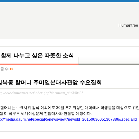
Humantree
함께 나누고 싶은 따뜻한 소식
글 수
10
김복동 할머니 주미일본대사관앞 수요집회
ttp://www.humantree.net/index.php?document_srl=340498
 할머니는 수요시위 참석 이외에도 30일 조지워싱턴 대학에서 학생들을 대상으로 위안
셀 미 국무부 세계여성문제 전담대사와 면담할 예정이다.
tp://media.daum.net/special/5/newsview?newsId=20150630051307886&specialId