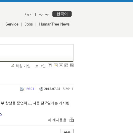
한국어
log in
|
sign up
|
Service
|
Jobs
|
HumanTree News
회원 가입
로그인
196941
2015.07.05
15:30:11
부 참상을 증언하고, 다음 달 2일에는 캐서린
=5
이 게시물을...
목록