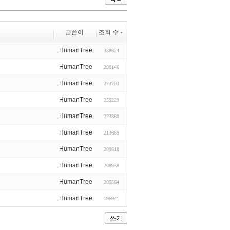
글쓴이
조회 수
HumanTree
338624
HumanTree
298146
HumanTree
273703
HumanTree
259229
HumanTree
223380
HumanTree
213669
HumanTree
209618
HumanTree
208938
HumanTree
205864
HumanTree
196941
쓰기